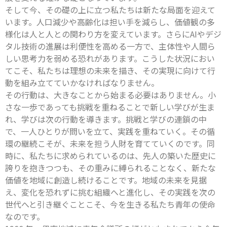
そして今、その礎の上に立つ私たちは新たな局面を迎えて
います。人口減少や高齢化は担い手を減らし、価値観の多
様化は人と人との関わり方を変えています。さらにAIやデジ
タル技術の進展は利便性を高める一方で、主体性や人間ら
しい思考力を弱める恐れがあります。こうした状況におい
てこそ、私たちは理想の未来を描き、その実現に向けて行
動を組み立てていかなければなりません。
その行動は、大きなことから始まる必要はありません。小
さな一歩であっても挑戦を重ねることで新しい学びが生ま
れ、学びは次の行動を導きます。挑戦と学びの連鎖の中
で、一人ひとりが問いを立て、実践を重ねていく。その循
環の継続こそが、未来を担う人財を育てていくのです。同
時に、私たちに求められているのは、先人の築いた歴史に
誇りを抱きつつも、その重みに縛られることなく、新たな
価値を地域に創造し続けることです。地域の未来を見据
え、変化を恐れずに挑む組織へと進化し、その実践を次の
世代へと引き継ぐことこそ、今を生きる私たち青年の使命
なのです。