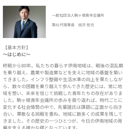
一般社団法人駒ヶ根青年会議所
第61代理事長 桃沢 拓也
【基本方針】
～はじめに～
終戦から80年。私たちの暮らす伊南地域は、戦後の混乱期
を乗り越え、農業や製造業などを支えに地域の基盤を築い
てきました。インフラ整備や生活水準の向上を果たしなが
ら、数々の困難を乗り越えて歩んできた歴史には、常に地
域を想い、未来を信じて挑戦した青年たちの存在がありま
した。駒ヶ根青年会議所の歩みを振り返れば、時代ごとに
変化する社会情勢の中で、先輩諸氏は課題に正面から向き
合い、果敢なる挑戦を重ね、地域に数多くの成果を残して
きました。その歴史の一つひとつが、今日の伊南地域の発
展を支える確かな礎となっています。