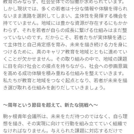
教育のみならず、社会全体での協働が求められています。
しかし現状では、多くの若者は十分な情報や体験を得られ
ないまま進路を選択してしまい、主体性を発揮する機会を
持てていません。地域には豊かな資源が存在するにもかか
わらず、それを若者が自らの成長に繋げる仕組みはまだ整
っていないのです。だからこそ、若者たちが実体験を通じ
て主体性と自己肯定感を育み、未来を描き続ける力を身に
つけるために、真のキャリア教育を地域とともに進めてい
くことが欠かせません。その取り組みの中で、地域の課題
に目を向け社会との接点を持ちながら、社会への参画意識
を高める成功体験を積み重ねる仕組みを整えていきます。
私たちが教育と地域をつなぐ起点となり、若者が未来を描
き選び取れる仕組みを創りだしていきましょう。
～周年という節目を超えて、新たな挑戦へ～
駒ヶ根青年会議所は、未来をただ待つのではなく、自ら理
想を描き、その実現に向けて行動を組み立てていく組織で
なければなりません。与えられた課題に対応するだけで