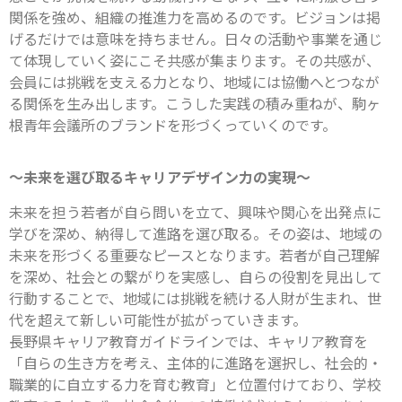
関係を強め、組織の推進力を高めるのです。ビジョンは掲
げるだけでは意味を持ちません。日々の活動や事業を通じ
て体現していく姿にこそ共感が集まります。その共感が、
会員には挑戦を支える力となり、地域には協働へとつなが
る関係を生み出します。こうした実践の積み重ねが、駒ヶ
根青年会議所のブランドを形づくっていくのです。
～未来を選び取るキャリアデザイン力の実現～
未来を担う若者が自ら問いを立て、興味や関心を出発点に
学びを深め、納得して進路を選び取る。その姿は、地域の
未来を形づくる重要なピースとなります。若者が自己理解
を深め、社会との繋がりを実感し、自らの役割を見出して
行動することで、地域には挑戦を続ける人財が生まれ、世
代を超えて新しい可能性が拡がっていきます。
長野県キャリア教育ガイドラインでは、キャリア教育を
「自らの生き方を考え、主体的に進路を選択し、社会的・
職業的に自立する力を育む教育」と位置付けており、学校