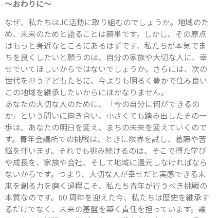
～おわりに～
なぜ、私たちはJC活動に取り組むのでしょうか。地域のた
め、未来のためと語ることは簡単です。しかし、その原点
はもっと身近なところにあるはずです。私たちが本気でま
ちを良くしたいと願うのは、自分の家族や大切な人に、幸
せでいてほしいからではないでしょうか。さらには、次の
世代を担う子どもたちに、今よりも明るく豊かで住み良い
この地域を継承したいからにほかなりません。
あなたの大切な人のために、「今の自分に何ができるの
か」という問いに向き合い、小さくても踏み出したその一
歩は、あなたの明日を変え、まちの未来を変えていくので
す。青年会議所での挑戦は、ときに限界を試し、葛藤や苦
悩を伴います。それでも挑み続けるのは、そこで得た学び
や成長を、家族や会社、そして地域に還元しなければなら
ないからです。つまり、大切な人が幸せだと実感できる未
来を創る力を磨く過程こそ、私たち青年が行うべき挑戦の
本質なのです。60 周年を迎えた今、私たちは歴史を継承す
るだけでなく、未来の基盤を築く責任を担っています。誰