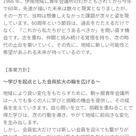
1966 年、伊南地域に青年会議所の灯がともされてから今年
で60年。先達が描いた未来は数々と現実となりましたが、
その一方で、当時は想像しえなかった課題が次々と姿を現
しています。60周年という節目は、過去をたたえるだけで
なく、「これから私たちがどうあるべきか」を問い直す機
会です。志を重ね、仲間と挑み続ける覚悟を持ち、次の時
代の土台を築いていく。その先に、地域に新しい可能性と
希望があふれる未来が待っているのです。
【事業方針】
～学びを起点とした会員拡大の輪を広げる～
地域により良い変化をもたらすために、駒ヶ根青年会議所
は一人でも多くの人に学びと挑戦の機会を提供し、その成
長を支えていきます。自ら問いを立て、挑戦を重ねることで
得た学びは、次の行動を導き、やがて地域に前向きな変化
を生み出します。
しかし、会員拡大だけでは新しい会員を迎えても繋がりが