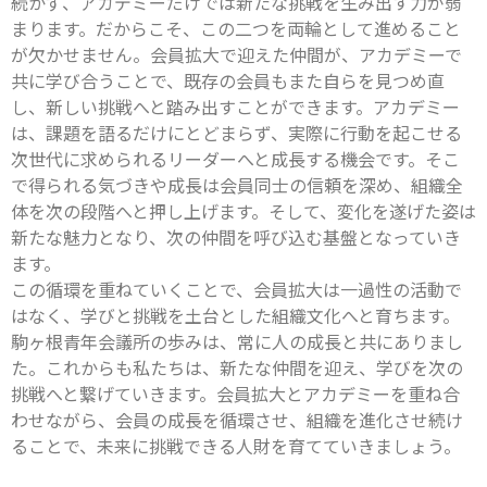
続かず、アカデミーだけでは新たな挑戦を生み出す力が弱
まります。だからこそ、この二つを両輪として進めること
が欠かせません。会員拡大で迎えた仲間が、アカデミーで
共に学び合うことで、既存の会員もまた自らを見つめ直
し、新しい挑戦へと踏み出すことができます。アカデミー
は、課題を語るだけにとどまらず、実際に行動を起こせる
次世代に求められるリーダーへと成長する機会です。そこ
で得られる気づきや成長は会員同士の信頼を深め、組織全
体を次の段階へと押し上げます。そして、変化を遂げた姿は
新たな魅力となり、次の仲間を呼び込む基盤となっていき
ます。
この循環を重ねていくことで、会員拡大は一過性の活動で
はなく、学びと挑戦を土台とした組織文化へと育ちます。
駒ヶ根青年会議所の歩みは、常に人の成長と共にありまし
た。これからも私たちは、新たな仲間を迎え、学びを次の
挑戦へと繋げていきます。会員拡大とアカデミーを重ね合
わせながら、会員の成長を循環させ、組織を進化させ続け
ることで、未来に挑戦できる人財を育てていきましょう。