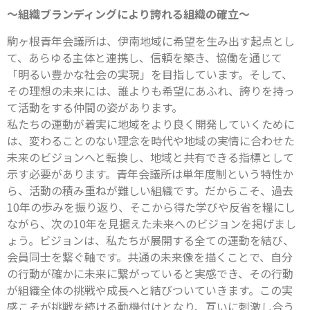
～組織ブランディングにより誇れる組織の確立～
駒ヶ根青年会議所は、伊南地域に希望を生み出す起点とし
て、あらゆる主体と連携し、信頼を築き、協働を通じて
「明るい豊かな社会の実現」を目指しています。そして、
その理想の未来には、誰よりも希望にあふれ、誇りを持っ
て活動をする仲間の姿があります。
私たちの運動が着実に地域をより良く開発していくために
は、変わることのない理念を時代や地域の実情に合わせた
未来のビジョンへと転換し、地域と共有できる指標として
示す必要があります。青年会議所は単年度制という特性か
ら、活動の積み重ねが難しい組織です。だからこそ、過去
10年の歩みを振り返り、そこから得た学びや反省を糧にし
ながら、次の10年を見据えた未来へのビジョンを掲げまし
ょう。ビジョンは、私たちが展開する全ての運動を結び、
会員同士を繋ぐ軸です。共通の未来像を描くことで、自分
の行動が確かに未来に繋がっていると実感でき、その行動
が組織全体の挑戦や成長へと結びついていきます。この実
感こそが挑戦を続ける動機付けとなり、互いに刺激し合う