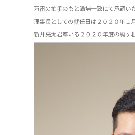
万雷の拍手のもと満場一致にて承認い
理事長としての就任日は２０２０年１
新井亮太君率いる２０２０年度の駒ヶ